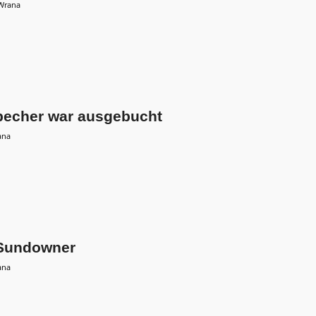
Wrana
becher war ausgebucht
ana
-Sundowner
ana