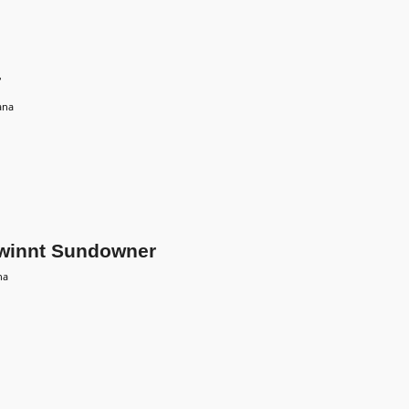
r
ana
ewinnt Sundowner
na