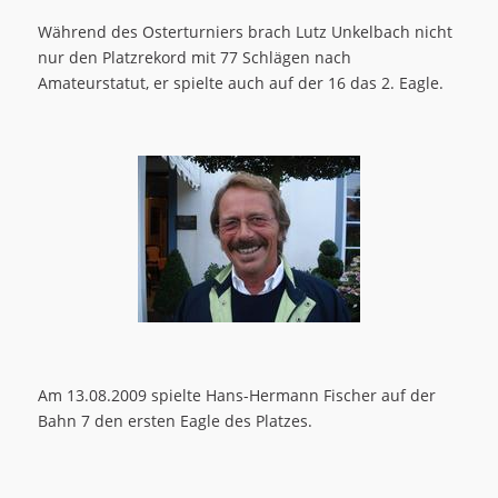
Während des Osterturniers brach Lutz Unkelbach nicht
nur den Platzrekord mit 77 Schlägen nach
Amateurstatut, er spielte auch auf der 16 das 2. Eagle.
Am 13.08.2009 spielte Hans-Hermann Fischer auf der
Bahn 7 den ersten Eagle des Platzes.