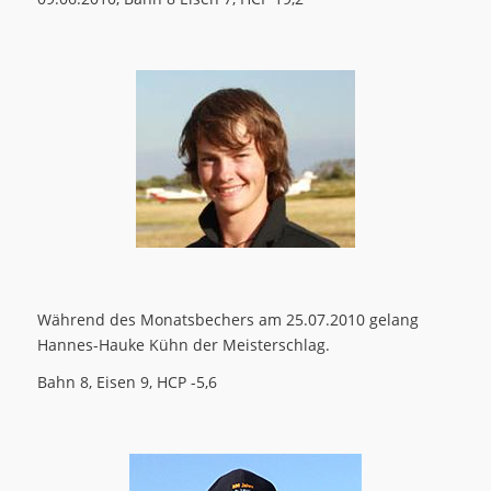
Während des Monatsbechers am 25.07.2010 gelang
Hannes-Hauke Kühn der Meisterschlag.
Bahn 8, Eisen 9, HCP -5,6