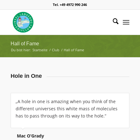
Tel. +49 4972 990 246
Hall of Fame
Du bist hier:
Startseite
/
Club
/
Hall of Fame
Hole in One
„A hole in one is amazing when you think of the
different universes this white mass of molecules
has to pass through on its way to the hole.“
Mac O’Grady