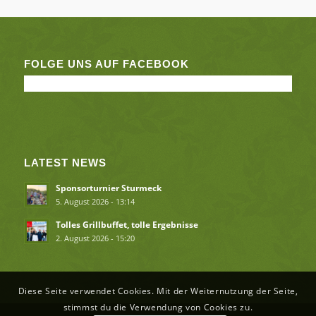
FOLGE UNS AUF FACEBOOK
LATEST NEWS
Sponsorturnier Sturmeck
5. August 2026 - 13:14
Tolles Grillbuffet, tolle Ergebnisse
2. August 2026 - 15:20
Diese Seite verwendet Cookies. Mit der Weiternutzung der Seite,
stimmst du die Verwendung von Cookies zu.