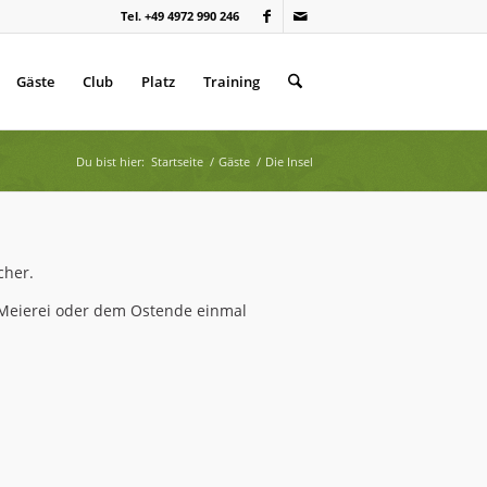
Tel. +49 4972 990 246
Gäste
Club
Platz
Training
Du bist hier:
Startseite
/
Gäste
/
Die Insel
cher.
ur Meierei oder dem Ostende einmal