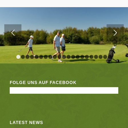
1
2
3
4
5
6
7
8
9
10
11
12
13
14
15
16
17
1
FOLGE UNS AUF FACEBOOK
LATEST NEWS