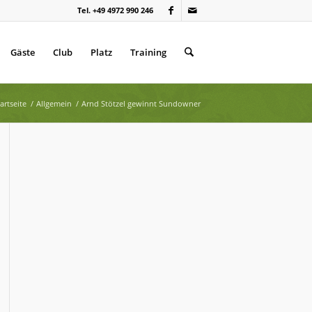
Tel. +49 4972 990 246
Gäste
Club
Platz
Training
artseite
/
Allgemein
/
Arnd Stötzel gewinnt Sundowner