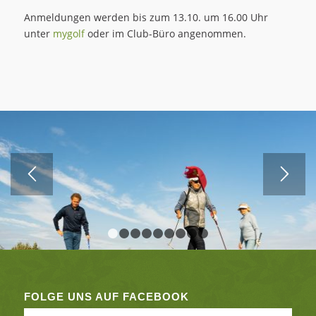
Anmeldungen werden bis zum 13.10. um 16.00 Uhr
unter
mygolf
oder im Club-Büro angenommen.
1
2
3
4
5
6
7
8
9
FOLGE UNS AUF FACEBOOK