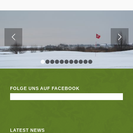
1
2
3
4
5
6
7
8
9
10
11
FOLGE UNS AUF FACEBOOK
LATEST NEWS