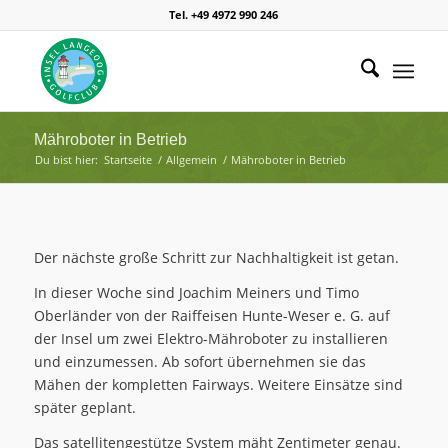
Tel. +49 4972 990 246
Mähroboter in Betrieb
Du bist hier:
Startseite
/
Allgemein
/
Mähroboter in Betrieb
Der nächste große Schritt zur Nachhaltigkeit ist getan.
In dieser Woche sind Joachim Meiners und Timo
Oberländer von der Raiffeisen Hunte-Weser e. G. auf
der Insel um zwei Elektro-Mähroboter zu installieren
und einzumessen. Ab sofort übernehmen sie das
Mähen der kompletten Fairways. Weitere Einsätze sind
später geplant.
Das satellitengestütze System mäht Zentimeter genau.