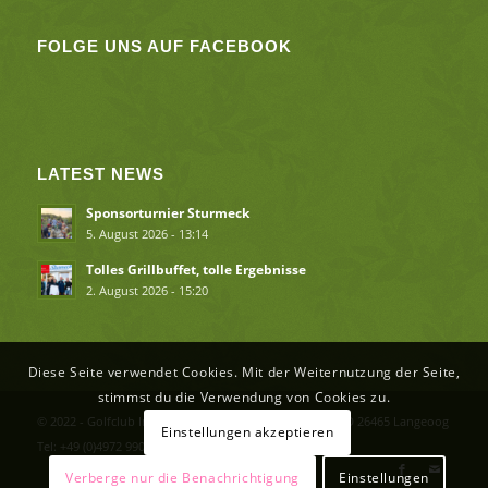
FOLGE UNS AUF FACEBOOK
LATEST NEWS
Sponsorturnier Sturmeck
5. August 2026 - 13:14
Tolles Grillbuffet, tolle Ergebnisse
2. August 2026 - 15:20
Diese Seite verwendet Cookies. Mit der Weiternutzung der Seite,
stimmst du die Verwendung von Cookies zu.
© 2022 - Golfclub Insel Langeoog e.V. Flughafenstr. 2 - D 26465 Langeoog
Einstellungen akzeptieren
Tel: +49 (0)4972 990246 info(at)inselgolfen.de
Verberge nur die Benachrichtigung
Einstellungen