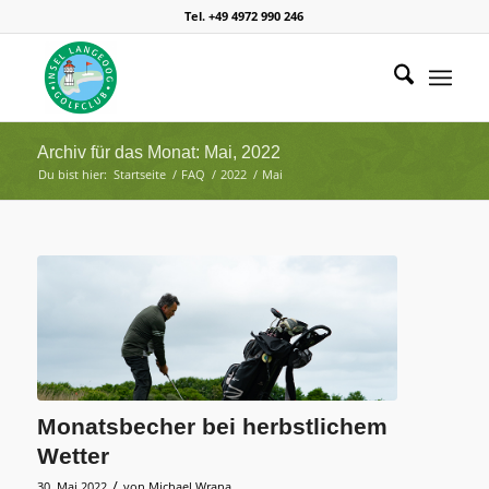
Tel. +49 4972 990 246
Archiv für das Monat: Mai, 2022
Du bist hier:
Startseite
/
FAQ
/
2022
/
Mai
Monatsbecher bei herbstlichem
Wetter
/
30. Mai 2022
von
Michael Wrana