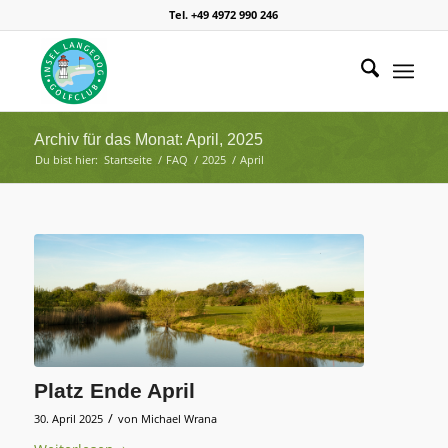
Tel. +49 4972 990 246
Archiv für das Monat: April, 2025
Du bist hier:
Startseite
/
FAQ
/
2025
/
April
Platz Ende April
/
30. April 2025
von
Michael Wrana