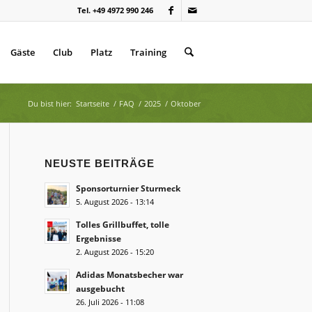
Tel. +49 4972 990 246
Gäste
Club
Platz
Training
Du bist hier:
Startseite
/
FAQ
/
2025
/
Oktober
NEUSTE BEITRÄGE
Sponsorturnier Sturmeck
5. August 2026 - 13:14
Tolles Grillbuffet, tolle
Ergebnisse
2. August 2026 - 15:20
Adidas Monatsbecher war
ausgebucht
26. Juli 2026 - 11:08