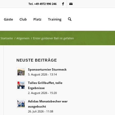
Tel. +49 4972 990 246
Gäste
Club
Platz
Training
Startseite
/
Allgemein
/
Erster goldener Ball ist gefallen
NEUSTE BEITRÄGE
Sponsorturnier Sturmeck
5. August 2026 - 13:14
Tolles Grillbuffet, tolle
Ergebnisse
2. August 2026 - 15:20
Adidas Monatsbecher war
ausgebucht
26. Juli 2026 - 11:08