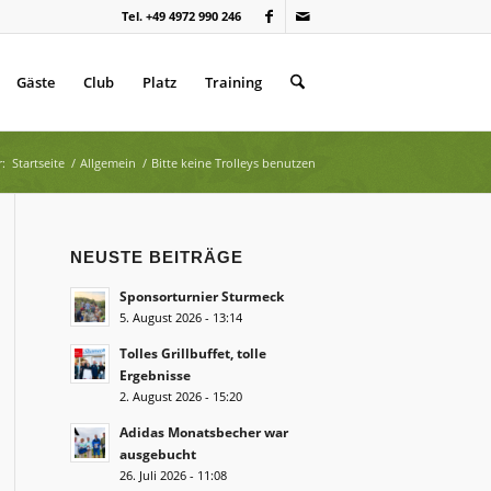
Tel. +49 4972 990 246
Gäste
Club
Platz
Training
r:
Startseite
/
Allgemein
/
Bitte keine Trolleys benutzen
NEUSTE BEITRÄGE
Sponsorturnier Sturmeck
5. August 2026 - 13:14
Tolles Grillbuffet, tolle
Ergebnisse
2. August 2026 - 15:20
Adidas Monatsbecher war
ausgebucht
26. Juli 2026 - 11:08