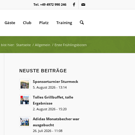
Tel. +49 4972 990 246
Gäste
Club
Platz
Training
bist hier:
Startseite
/
Allgemein
/
Erste Frühlingsboten
NEUSTE BEITRÄGE
Sponsorturnier Sturmeck
5. August 2026 - 13:14
Tolles Grillbuffet, tolle
Ergebnisse
2. August 2026 - 15:20
Adidas Monatsbecher war
ausgebucht
26. Juli 2026 - 11:08