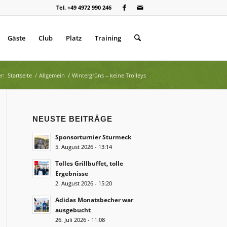
Tel. +49 4972 990 246
Gäste
Club
Platz
Training
r:
Startseite
/
Allgemein
/
Wintergrüns – keine Trolleys
NEUSTE BEITRÄGE
Sponsorturnier Sturmeck
5. August 2026 - 13:14
Tolles Grillbuffet, tolle
Ergebnisse
2. August 2026 - 15:20
Adidas Monatsbecher war
ausgebucht
26. Juli 2026 - 11:08