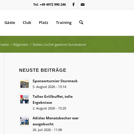
Tel. +49 4972 990 246
Gäste
Club
Platz
Training
rtseite
/
Allgemein
/
Stefan Löcher gewinnt Sundowner
NEUSTE BEITRÄGE
Sponsorturnier Sturmeck
5. August 2026 - 13:14
Tolles Grillbuffet, tolle
Ergebnisse
2. August 2026 - 15:20
Adidas Monatsbecher war
ausgebucht
26. Juli 2026 - 11:08