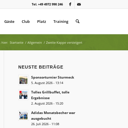
Tel. +49 4972 990 246
Gäste
Club
Platz
Training
 hier:
Startseite
/
Allgemein
/
Zweite Kappe versteigert
NEUSTE BEITRÄGE
Sponsorturnier Sturmeck
5. August 2026 - 13:14
Tolles Grillbuffet, tolle
Ergebnisse
2. August 2026 - 15:20
Adidas Monatsbecher war
ausgebucht
26. Juli 2026 - 11:08