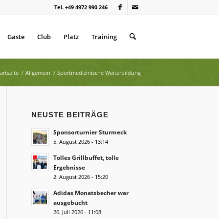
Tel. +49 4972 990 246
Gäste
Club
Platz
Training
artseite
/
Allgemein
/
Sportmedizinische Weiterbildung
NEUSTE BEITRÄGE
Sponsorturnier Sturmeck
5. August 2026 - 13:14
Tolles Grillbuffet, tolle
Ergebnisse
2. August 2026 - 15:20
Adidas Monatsbecher war
ausgebucht
26. Juli 2026 - 11:08