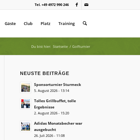
Tel. +49 4972 990 246
Gäste
Club
Platz
Training
Du bist hier:
Startseite
/
Golfturnier
NEUSTE BEITRÄGE
Sponsorturnier Sturmeck
5. August 2026 - 13:14
Tolles Grillbuffet, tolle
Ergebnisse
2. August 2026 - 15:20
Adidas Monatsbecher war
ausgebucht
26. Juli 2026 - 11:08